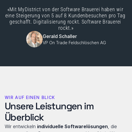
«Mit MyDistrict von der Software Brauerei haben wir 
eine Steigerung von 5 auf 8 Kundenbesuchen pro Tag 
geschafft. Digitalisierung rockt. Software Brauerei 
rockt.»
Gerald Schaller
VP On Trade Feldschlöschen AG
WIR AUF EINEN BLICK
Unsere Leistungen im 
Überblick
Wir entwickeln 
individuelle Softwarelösungen
, die 