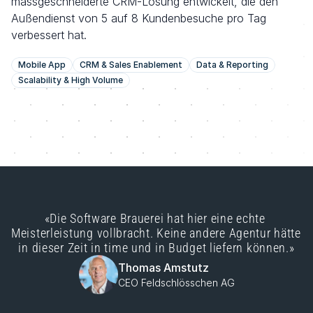
massgeschneiderte CRM-Lösung entwickelt, die den 
Außendienst von 5 auf 8 Kundenbesuche pro Tag 
verbessert hat.
Mobile App
CRM & Sales Enablement
Data & Reporting
Scalability & High Volume
«Die Software Brauerei hat hier eine echte 
Meisterleistung vollbracht. Keine andere Agentur hätte 
in dieser Zeit in time und in Budget liefern können.»
Thomas Amstutz
CEO Feldschlösschen AG