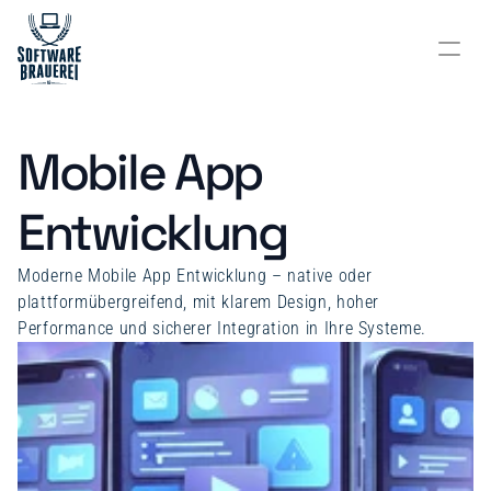
Individuelle Softwareentwicklung
Mobile App 
SAP- und Systemintegration
Entwicklung
KI Beratung & Automatisierungen
Moderne Mobile App Entwicklung – native oder 
Mobile App Entwicklung
plattformübergreifend, mit klarem Design, hoher 
Performance und sicherer Integration in Ihre Systeme.
Website- & Portalentwicklung
Machine Learning & NLP
Über uns